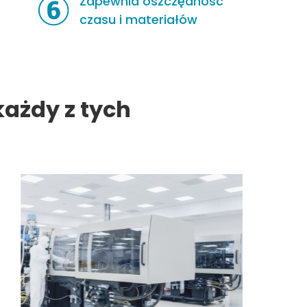
Zapewnia oszczędność
czasu i materiałów
każdy z tych
3. Na
prod
System
produkc
raport
liczbę