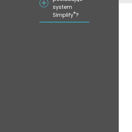
system
®
Simplify
?