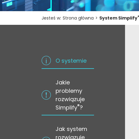
Jesteś w:
Strona główna
>
System Simplify
O systemie
Jakie
problemy
rozwiązuje
®
Simplify
?
Jak system
rozwiązuje