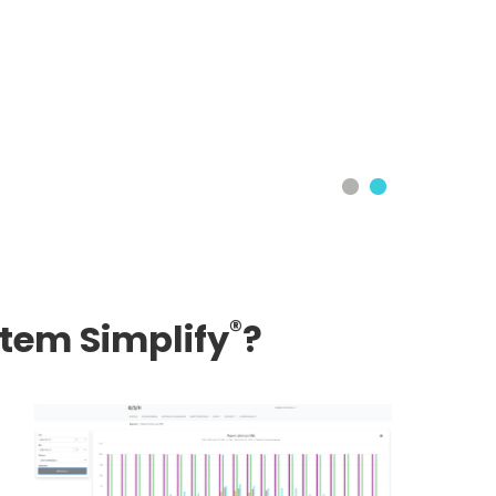
®
tem Simplify
?
3. Mo
opty